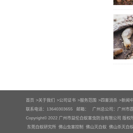
首页
>
关于我们
>
公司证书
>
服务范围
>
四害消杀
>
新闻
联系电话：13640303655
邮箱：
广州总公司：广州市荔
Copyright© 2022 广州市益伦白蚁害虫防治有限公司 版权
东莞白蚁研究所
佛山虫害控制
佛山灭白蚁
佛山杀灭白