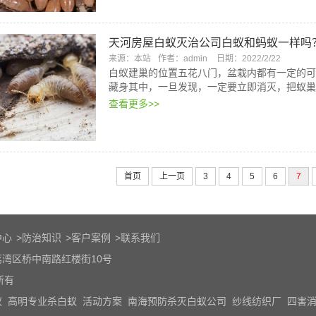
天河房屋白蚁灭治公司白蚁和蚂蚁一样吗
来源：本站
作者：admin
日期：2022/2/22
白蚁建巢的位置五花八门，盆栽内都有一定的可
藏身其中，一旦发现，一定要立即消灭，把蚁巢
查看更多>>
首页
上一页
3
4
5
6
7
中心
>
防治知识
>
客户案例
>
联系我们
湾区桥中南路红楼街10号
所有
蚁
高明专业杀白蚁
活动方案
南海预防杀灭白蚁公司
纱线纺织厂
四害