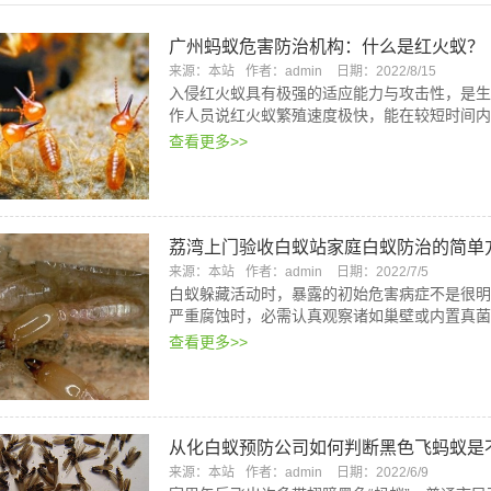
广州蚂蚁危害防治机构：什么是红火蚁？
来源：本站
作者：admin
日期：2022/8/15
入侵红火蚁具有极强的适应能力与攻击性，是生
作人员说红火蚁繁殖速度极快，能在较短时间内
查看更多>>
荔湾上门验收白蚁站家庭白蚁防治的简单
来源：本站
作者：admin
日期：2022/7/5
白蚁躲藏活动时，暴露的初始危害病症不是很明
严重腐蚀时，必需认真观察诸如巢壁或内置真菌
查看更多>>
从化白蚁预防公司如何判断黑色飞蚂蚁是
来源：本站
作者：admin
日期：2022/6/9