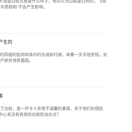
民不清楚白蚁究竟是什么样子，有的以为白蚁是白色的，飞出
“木质结构”不会产生影响。
产生的
的四翅的肌肉和体内的合成和代谢，体重一天天地变轻。处
产卵并侍弄菌园。
害
了白蚁，是一件令人非常不温馨的事情，关于他们的侵扰
案中心有没有有效的白蚁防治办法？