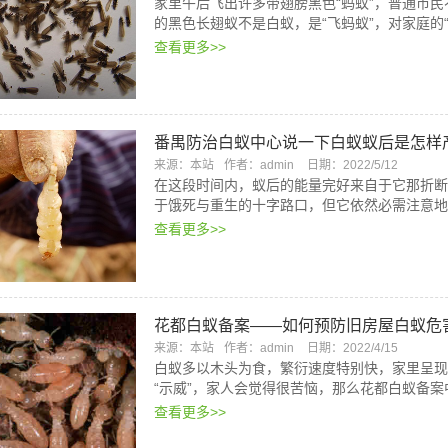
家里午后飞出许多带翅膀黑色“蚂蚁”，普通市
的黑色长翅蚁不是白蚁，是“飞蚂蚁”，对家庭的
查看更多>>
番禺防治白蚁中心说一下白蚁蚁后是怎样
来源：本站
作者：admin
日期：2022/5/12
在这段时间内，蚁后的能量完好来自于它那折断
于饿死与重生的十字路口，但它依然必需注意地
查看更多>>
花都白蚁备案——如何预防旧房屋白蚁危
来源：本站
作者：admin
日期：2022/4/15
白蚁多以木头为食，繁衍速度特别快，家里呈现
“示威”，家人会觉得很苦恼，那么花都白蚁备
查看更多>>