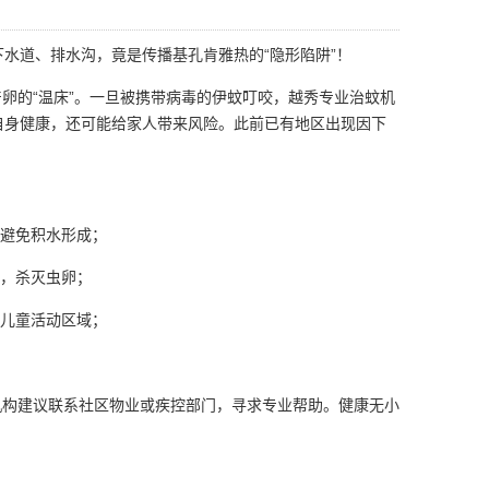
水道、排水沟，竟是传播基孔肯雅热的“隐形陷阱”！
的“温床”。一旦被携带病毒的
伊蚊叮咬
，越秀专业治蚊机
自身健康，还可能给家人带来风险。此前已有地区出现因下
，避免积水形成；
道，杀灭虫卵；
儿童活动区域；
构建议联系社区物业或疾控部门，寻求
专业帮助
。健康无小