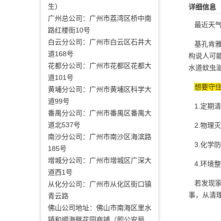
生）
详细信息
广州总公司：广州市荔湾区桥中南
最近天气
路红楼街10号
白云分公司：广州市白云区石井大
基孔肯雅
道168号
构说人可
花都分公司：广州市花都区花都大
水道蚊虫
道101号
想要守
黄埔分公司：广州市黄埔区科学大
道99号
1.定期
番禺分公司：广州市番禺区番禺大
道北537号
2.物理
南沙分公司：广州市南沙区海滨路
3.化学
185号
增城分公司：广州市增城区广深大
4.环境
道西1号
若发现家
从化分公司：广州市从化区街口镇
事，从清
青云路
佛山公司地址：佛山市南海区里水
镇和顺海畔花园商铺（即公安局