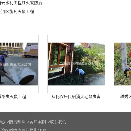
白云水利工程红火蚁防治
天河区施药灭鼠工程
城除虫灭鼠工程
从化农庄民宿消灭老鼠虫害
越秀
中心
>
防治知识
>
客户案例
>
联系我们
湾区桥中南路红楼街10号