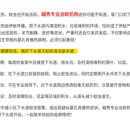
越秀专业治蚊机构
热，蚊虫也开始活跃。
说你可能不知道，家门口的下
热由伊蚊传播，而下水道内潮湿积水、垃圾堆积的环境，恰好成了伊蚊产卵
能出现高热、关节剧痛、皮疹等症状，严重时还会引发并发症，不仅影响
滋生导致的基孔肯雅热病例，必须引起重视！
住健康防线，做好下水道灭蚊和清洁是关键：
清理：每周检查家中及楼道下水道、排水沟，及时清除堆积的落叶、垃圾
灭蚊：在下水道口安装防蚊网，阻止蚊虫进出，同时定期用开水冲洗下水
防治：可在专业指导下，对下水道周边喷洒低毒
灭蚊药剂
，注意避开食物和
整治：及时清理阳台、花盆等区域的积水，从源头减少蚊虫滋生。
中或小区下水道蚊虫密集，或出现疑似基孔肯雅热症状，越秀专业治蚊机
理下水道开始，一起筑牢防蚊防疫屏障吧！